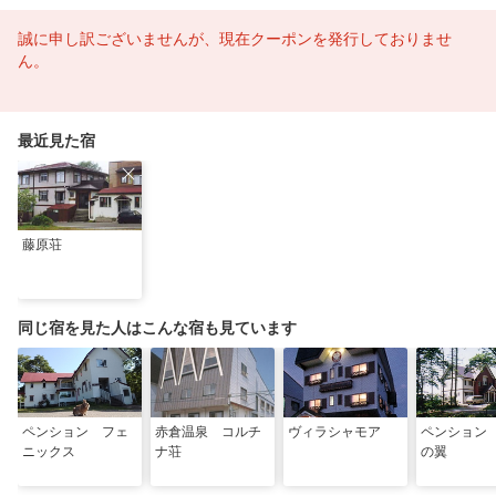
誠に申し訳ございませんが、現在クーポンを発行しておりませ
ん。
最近見た宿
藤原荘
同じ宿を見た人はこんな宿も見ています
ペンション フェ
赤倉温泉 コルチ
ヴィラシャモア
ペンション
ニックス
ナ荘
の翼