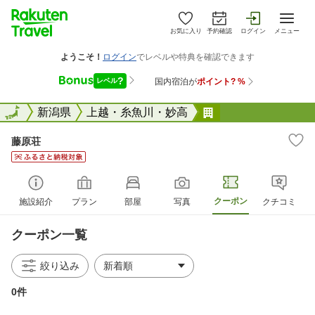
お気に入り
予約確認
ログイン
メニュー
全国
全国
新潟県
上越・糸魚川・妙高
藤原荘
藤原荘
クーポン
施設紹介
プラン
部屋
写真
クチコミ
クーポン一覧
絞り込み
0件