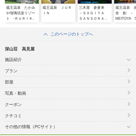
蔵王温泉 たかみ
蔵王温泉 ＪＵＲ
三木屋 参蒼来
蔵王温泉 
や瑠璃倶楽リゾー
ＩＮ
－ＳＡＧＩＹＡ
舎 創 －
ト ‐ＲＵＲＩＫＵ
ＳＡＮＳＯＲＡＩ
MEITOYA 
ＲＡ ＲＥＳＯＲ
－
Ｔ‐
このページのトップへ
深山荘 高見屋
施設紹介
プラン
部屋
写真・動画
クーポン
クチコミ
その他の情報（PCサイト）