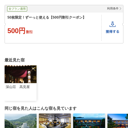
利用条件
全プラン適用
50枚限定！ずーっと使える【500円割引クーポン】
500円
割引
最近見た宿
深山荘 高見屋
同じ宿を見た人はこんな宿も見ています