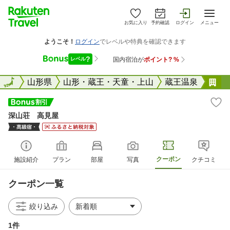
お気に入り
予約確認
ログイン
メニュー
全国
全国
山形県
山形・蔵王・天童・上山
蔵王温泉
深
深山荘 高見屋
クーポン
施設紹介
プラン
部屋
写真
クチコミ
クーポン一覧
絞り込み
1件