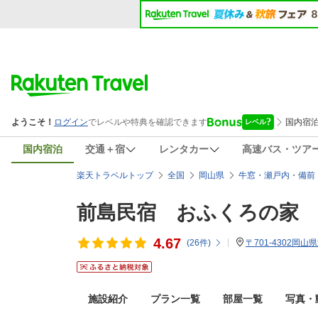
国内宿泊
交通＋宿
レンタカー
高速バス・ツア
楽天トラベルトップ
全国
岡山県
牛窓・瀬戸内・備前
前島民宿 おふくろの家
4.67
(
26
件)
〒701-4302岡
施設紹介
プラン一覧
部屋一覧
写真・動