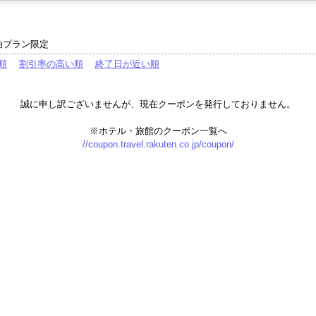
泊プラン限定
順
割引率の高い順
終了日が近い順
誠に申し訳ございませんが、現在クーポンを発行しておりません。
※ホテル・旅館のクーポン一覧へ
//coupon.travel.rakuten.co.jp/coupon/