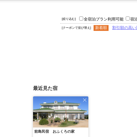
全宿泊プラン利用可能
宿
[絞り込む]
新着順
割引額の高い
[クーポンで並び替え]
最近見た宿
前島民宿 おふくろの家