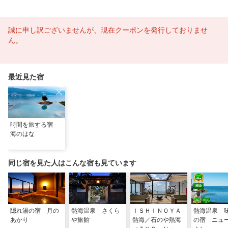
誠に申し訳ございませんが、現在クーポンを発行しておりませ
ん。
最近見た宿
時間を旅する宿
海のはな
同じ宿を見た人はこんな宿も見ています
隠れ湯の宿 月の
熱海温泉 さくら
ＩＳＨＩＮＯＹＡ
熱海温泉 
あかり
や旅館
熱海／石のや熱海
の宿 ニュ