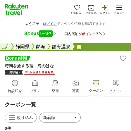
お気に入り
予約確認
ログイン
メニュー
全国
全国
静岡県
熱海
熱海温泉
時間を旅する宿 海の
時間を旅する宿 海のはな
クーポン
施設紹介
プラン
部屋
写真
クチコミ
クーポン一覧
絞り込み
0件