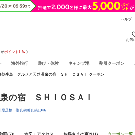
ヘルプ
お気
ー
海外旅行
遊び・体験
キャンプ場
割引クーポン
真鶴半島 グルメと天然温泉の宿 ＳＨＩＯＳＡＩ クーポン
泉の宿 ＳＨＩＯＳＡＩ
奈川県足柄下郡真鶴町真鶴1046
画(53)
地図・アクセス
お客さまの声(
911
)
クーポン一覧