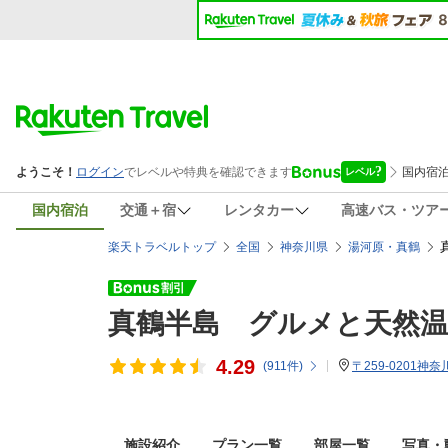
国内宿泊
交通＋宿
レンタカー
高速バス・ツア
楽天トラベルトップ
全国
神奈川県
湯河原・真鶴
真鶴半島 グルメと天然温
4.29
(
911
件)
〒259-0201神
施設紹介
プラン一覧
部屋一覧
写真・動