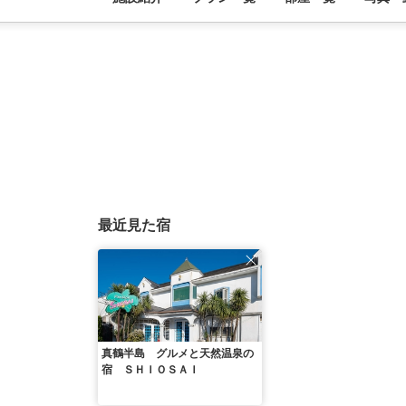
最近見た宿
真鶴半島 グルメと天然温泉の
宿 ＳＨＩＯＳＡＩ