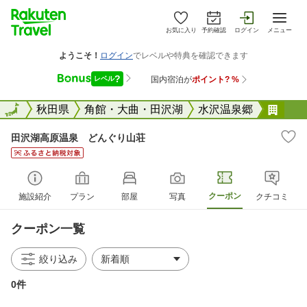
お気に入り
予約確認
ログイン
メニュー
全国
全国
秋田県
角館・大曲・田沢湖
水沢温泉郷
田沢
田沢湖高原温泉 どんぐり山荘
クーポン
施設紹介
プラン
部屋
写真
クチコミ
クーポン一覧
絞り込み
0件