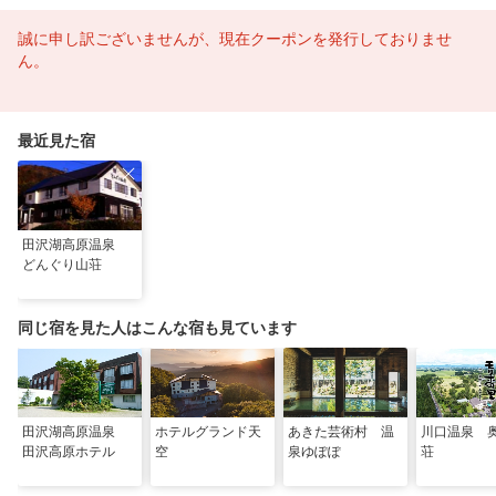
誠に申し訳ございませんが、現在クーポンを発行しておりませ
ん。
最近見た宿
田沢湖高原温泉
どんぐり山荘
同じ宿を見た人はこんな宿も見ています
田沢湖高原温泉
ホテルグランド天
あきた芸術村 温
川口温泉 
田沢高原ホテル
空
泉ゆぽぽ
荘