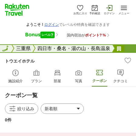
お気に入り
予約確認
ログイン
メニュー
全国
全国
三重県
四日市・桑名・湯の山・長島温泉
トウ
トウエイホテル
クーポン
施設紹介
プラン
部屋
写真
クチコミ
クーポン一覧
絞り込み
0件