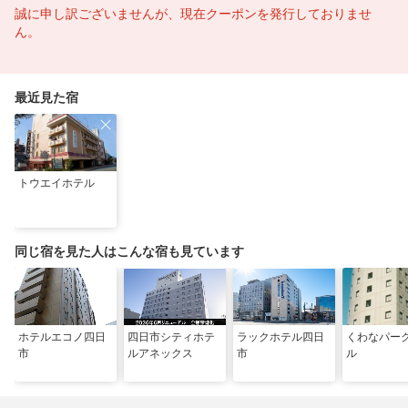
誠に申し訳ございませんが、現在クーポンを発行しておりませ
ん。
最近見た宿
トウエイホテル
同じ宿を見た人はこんな宿も見ています
ホテルエコノ四日
四日市シティホテ
ラックホテル四日
くわなパー
市
ルアネックス
市
ル