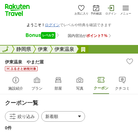
お気に入り
予約確認
ログイン
メニュー
全国
全国
静岡県
伊東
伊東温泉
伊東温泉 やまだ屋
伊東温泉 やまだ屋
クーポン
施設紹介
プラン
部屋
写真
クチコミ
クーポン一覧
絞り込み
0件