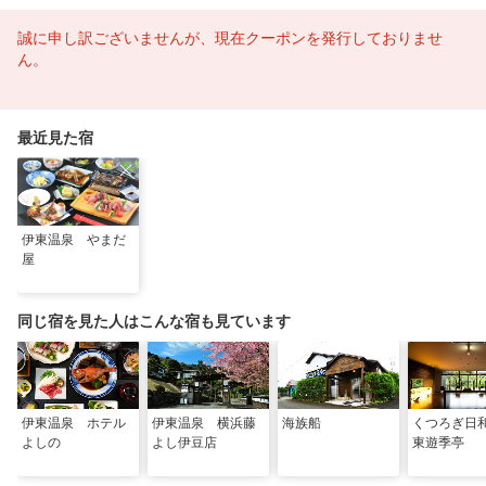
誠に申し訳ございませんが、現在クーポンを発行しておりませ
ん。
最近見た宿
伊東温泉 やまだ
屋
同じ宿を見た人はこんな宿も見ています
伊東温泉 ホテル
伊東温泉 横浜藤
海族船
くつろぎ日
よしの
よし伊豆店
東遊季亭