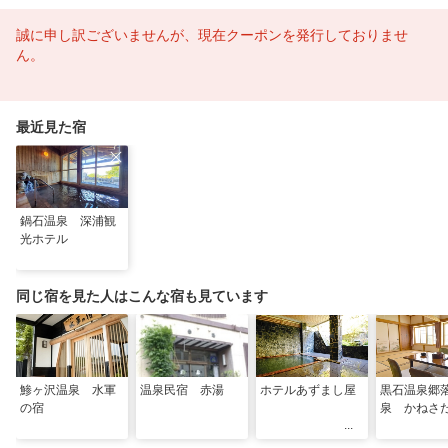
誠に申し訳ございませんが、現在クーポンを発行しておりませ
ん。
最近見た宿
鍋石温泉 深浦観
光ホテル
同じ宿を見た人はこんな宿も見ています
鯵ヶ沢温泉 水軍
温泉民宿 赤湯
ホテルあずまし屋
黒石温泉郷
の宿
泉 かねさ