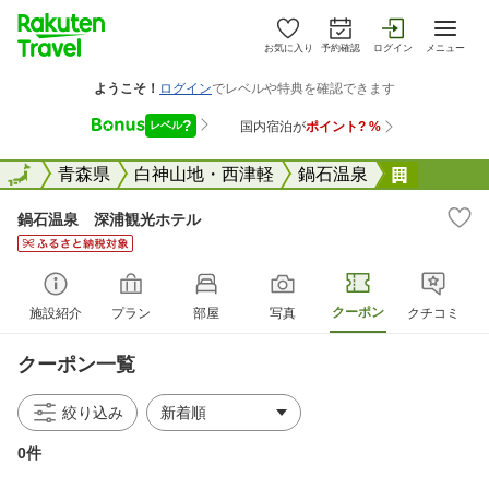
お気に入り
予約確認
ログイン
メニュー
全国
全国
青森県
白神山地・西津軽
鍋石温泉
鍋石温泉
鍋石温泉 深浦観光ホテル
クーポン
施設紹介
プラン
部屋
写真
クチコミ
クーポン一覧
絞り込み
0件