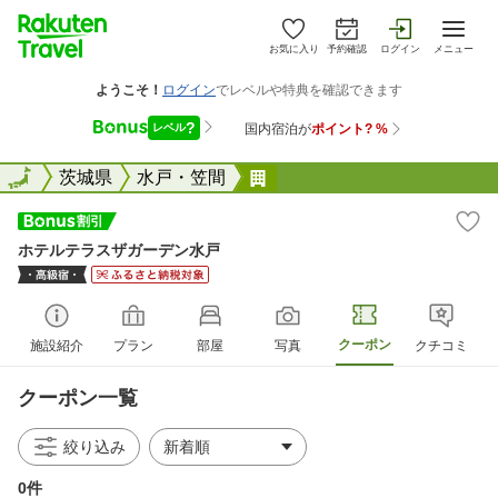
お気に入り
予約確認
ログイン
メニュー
全国
全国
茨城県
水戸・笠間
ホテルテラスザガーデン水
ホテルテラスザガーデン水戸
クーポン
施設紹介
プラン
部屋
写真
クチコミ
クーポン一覧
絞り込み
0件