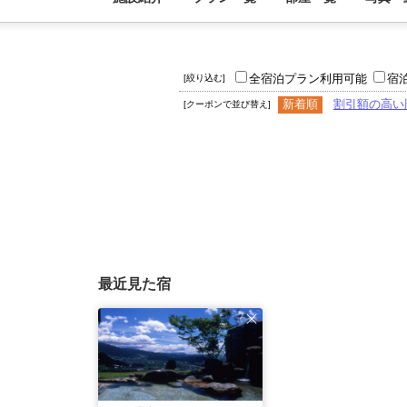
全宿泊プラン利用可能
宿
[絞り込む]
新着順
割引額の高い
[クーポンで並び替え]
最近見た宿