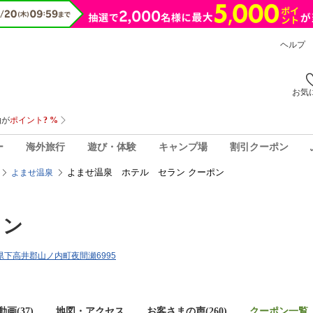
ヘルプ
お気
ー
海外旅行
遊び・体験
キャンプ場
割引クーポン
よませ温泉 ホテル セラン クーポン
よませ温泉
ラン
長野県下高井郡山ノ内町夜間瀬6995
画(37)
地図・アクセス
お客さまの声(
260
)
クーポン一覧