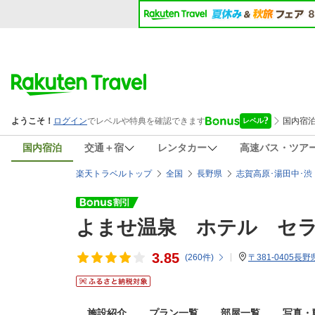
国内宿泊
交通＋宿
レンタカー
高速バス・ツア
楽天トラベルトップ
全国
長野県
志賀高原･湯田中･渋
よませ温泉 ホテル セ
3.85
(
260
件)
〒381-0405
施設紹介
プラン一覧
部屋一覧
写真・動