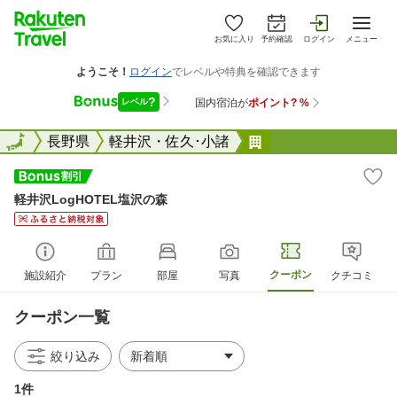
お気に入り
予約確認
ログイン
メニュー
全国
全国
長野県
軽井沢・佐久･小諸
軽井沢LogHOTEL
軽井沢LogHOTEL塩沢の森
クーポン
施設紹介
プラン
部屋
写真
クチコミ
クーポン一覧
絞り込み
1件