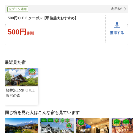
利用条件
全プラン適用
500円ＯＦＦクーポン【甲信越★おすすめ】
500円
割引
最近見た宿
軽井沢LogHOTEL
塩沢の森
同じ宿を見た人はこんな宿も見ています