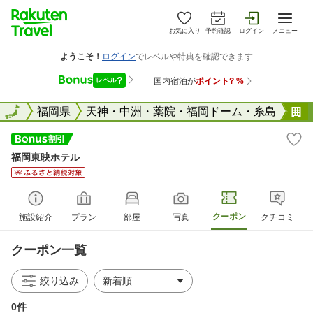
お気に入り
予約確認
ログイン
メニュー
全国
全国
福岡県
天神・中洲・薬院・福岡ドーム・糸島
福岡東映ホテル
クーポン
施設紹介
プラン
部屋
写真
クチコミ
クーポン一覧
絞り込み
0件