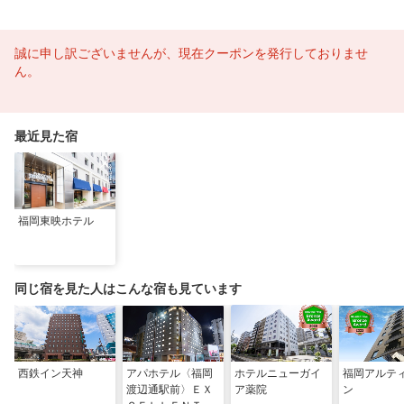
誠に申し訳ございませんが、現在クーポンを発行しておりませ
ん。
最近見た宿
福岡東映ホテル
同じ宿を見た人はこんな宿も見ています
西鉄イン天神
アパホテル〈福岡
ホテルニューガイ
福岡アルテ
渡辺通駅前〉ＥＸ
ア薬院
ン