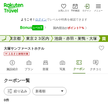
お気に入り
予約確認
ログイン
メニュー
全国
全国
東京都
東京２３区内
池袋・赤羽・巣鴨・大塚
大塚サンファーストホテル
クーポン
施設紹介
プラン
部屋
写真
クチコミ
クーポン一覧
絞り込み
0件