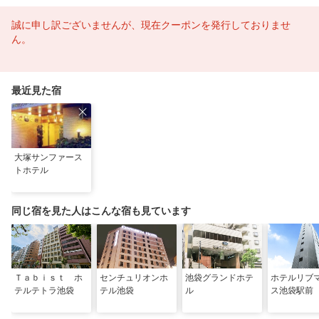
誠に申し訳ございませんが、現在クーポンを発行しておりませ
ん。
最近見た宿
大塚サンファース
トホテル
同じ宿を見た人はこんな宿も見ています
Ｔａｂｉｓｔ ホ
センチュリオンホ
池袋グランドホテ
ホテルリブ
テルテトラ池袋
テル池袋
ル
ス池袋駅前