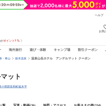
ヘルプ
お気
ー
海外旅行
遊び・体験
キャンプ場
割引クーポン
温泉山岳ホテル アンデルマット クーポン
峰・車山
姫木温泉
ルマット
長野県小県郡長和町姫木平
一覧
写真・動画(36)
地図・アクセス
お客さまの声(
334
)