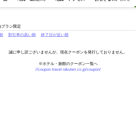
泊プラン限定
順
割引率の高い順
終了日が近い順
誠に申し訳ございませんが、現在クーポンを発行しておりません。
※ホテル・旅館のクーポン一覧へ
//coupon.travel.rakuten.co.jp/coupon/