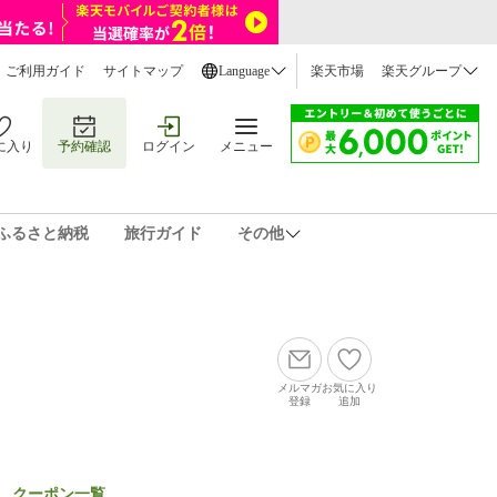
ご利用ガイド
サイトマップ
Language
楽天市場
楽天グループ
に入り
予約確認
ログイン
メニュー
ふるさと納税
旅行ガイド
その他
メルマガ
お気に入り
登録
追加
クーポン一覧