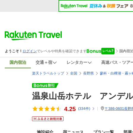
国内宿泊
交通＋宿
レンタカー
高速バス・ツア
楽天トラベルトップ
全国
長野県
蓼科・白樺湖・霧ヶ
温泉山岳ホテル アンデ
4.25
(
334
件)
〒386-0601
施設紹介
宿ニュース
プラン一覧
部屋