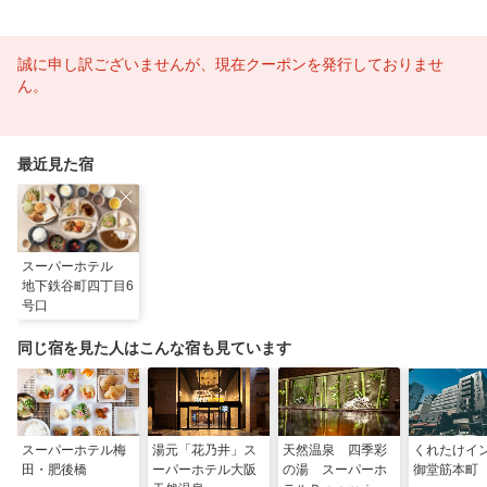
誠に申し訳ございませんが、現在クーポンを発行しておりませ
ん。
最近見た宿
スーパーホテル
地下鉄谷町四丁目6
号口
同じ宿を見た人はこんな宿も見ています
スーパーホテル梅
湯元「花乃井」ス
天然温泉 四季彩
くれたけイ
田・肥後橋
ーパーホテル大阪
の湯 スーパーホ
御堂筋本町