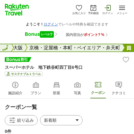
お気に入り
予約確認
ログイン
メニュー
阪府
全国
大阪
京橋・淀屋橋・本町・ベイエリア・弁天町
スーパーホテル 地下鉄谷町四丁目6号口
サステナブルトラベル
クーポン
施設紹介
プラン
部屋
写真
クチコミ
クーポン一覧
絞り込み
0件