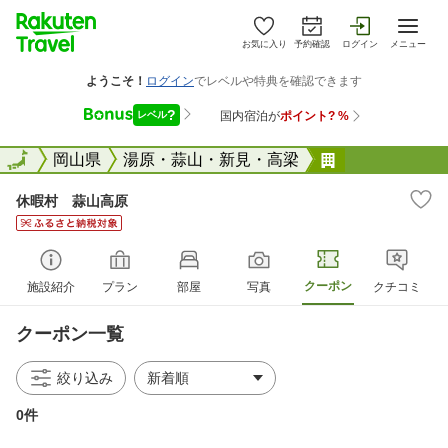
お気に入り
予約確認
ログイン
メニュー
全国
全国
岡山県
湯原・蒜山・新見・高梁
休暇村 蒜山
休暇村 蒜山高原
クーポン
施設紹介
プラン
部屋
写真
クチコミ
クーポン一覧
絞り込み
0件