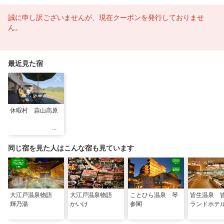
誠に申し訳ございませんが、現在クーポンを発行しておりませ
ん。
最近見た宿
休暇村 蒜山高原
同じ宿を見た人はこんな宿も見ています
大江戸温泉物語
大江戸温泉物語
ことひら温泉 琴
皆生温泉 
輝乃湯
かいけ
参閣
ランドホテ