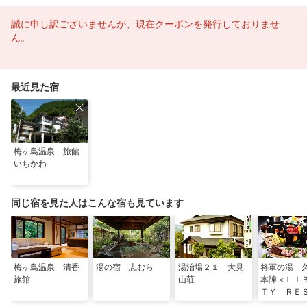
誠に申し訳ございませんが、現在クーポンを発行しておりませ
ん。
最近見た宿
梅ヶ島温泉 旅館
いちかわ
同じ宿を見た人はこんな宿も見ています
梅ヶ島温泉 清香
湯の宿 志むら
湯治場２１ 大見
将軍の湯 
旅館
山荘
本陣＜ＬＩ
ＴＹ ＲＥ
Ｔ＞