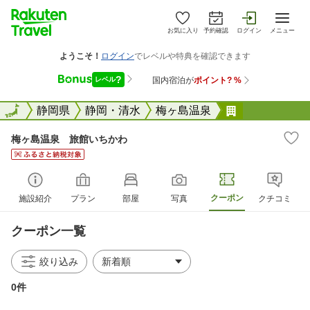
お気に入り
予約確認
ログイン
メニュー
全国
全国
静岡県
静岡・清水
梅ヶ島温泉
梅ヶ島温泉 
梅ヶ島温泉 旅館いちかわ
クーポン
施設紹介
プラン
部屋
写真
クチコミ
クーポン一覧
絞り込み
0件