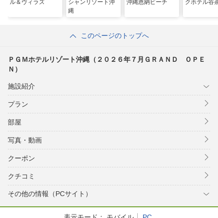
ル＆ヴィラズ
シャンリゾート沖
沖縄恩納ビーチ
クホテル谷
縄
このページのトップへ
ＰＧＭホテルリゾート沖縄（２０２６年７月ＧＲＡＮＤ ＯＰＥ
Ｎ）
施設紹介
プラン
部屋
写真・動画
クーポン
クチコミ
その他の情報（PCサイト）
表示モード：
モバイル
PC