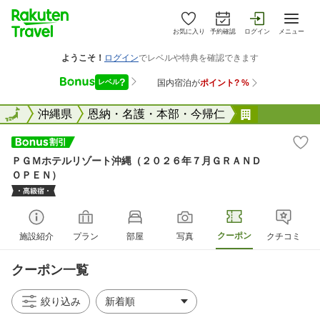
お気に入り
予約確認
ログイン
メニュー
全国
全国
沖縄県
恩納・名護・本部・今帰仁
ＰＧＭホテ
ＰＧＭホテルリゾート沖縄（２０２６年７月ＧＲＡＮＤ
ＯＰＥＮ）
クーポン
施設紹介
プラン
部屋
写真
クチコミ
クーポン一覧
絞り込み