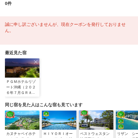
0件
誠に申し訳ございませんが、現在クーポンを発行しておりませ
ん。
最近見た宿
ＰＧＭホテルリゾ
ート沖縄（２０２
６年７月ＧＲＡＮ
Ｄ ＯＰＥＮ）
同じ宿を見た人はこんな宿も見ています
カヌチャベイホテ
ＨＩＹＯＲＩオー
ベストウェスタン
リザン シ