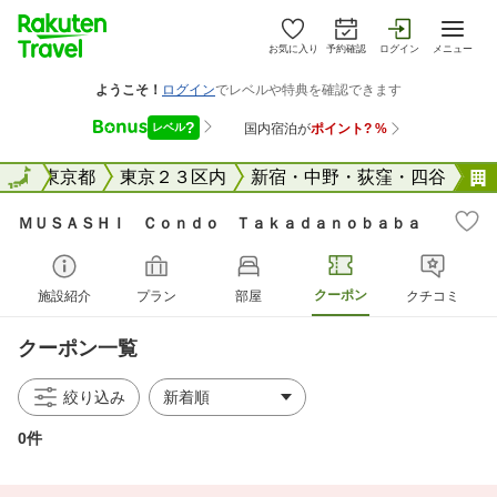
お気に入り
予約確認
ログイン
メニュー
全国
全国
東京都
東京２３区内
新宿・中野・荻窪・四谷
ＭＵＳＡＳＨＩ Ｃｏｎｄｏ Ｔａｋａｄａｎｏｂａｂａ
クーポン
施設紹介
プラン
部屋
クチコミ
クーポン一覧
絞り込み
0件