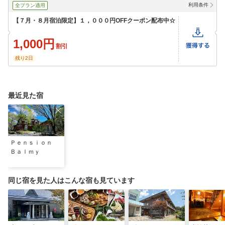
利用条件
全プラン適用
【７月・８月宿泊限定】１，０００円OFFクーポン配布中☆
1,000円
割引
残り2日
最近見た宿
Ｐｅｎｓｉｏｎ
Ｂａｌｍｙ
同じ宿を見た人はこんな宿も見ています