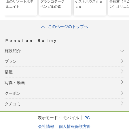
山のリゾートホテ
グランコテージ
ゲストハウスｎａ
合歓林（ネ
ルエイト
ベンガルの森
ｓｕ
ン）オリエ
このページのトップへ
Ｐｅｎｓｉｏｎ Ｂａｌｍｙ
施設紹介
プラン
部屋
写真・動画
クーポン
クチコミ
表示モード：
モバイル
PC
会社情報
個人情報保護方針