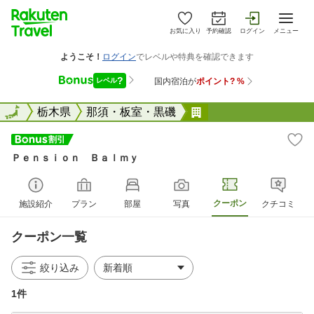
お気に入り
予約確認
ログイン
メニュー
全国
全国
栃木県
那須・板室・黒磯
Ｐｅｎｓｉｏｎ Ｂ
Ｐｅｎｓｉｏｎ Ｂａｌｍｙ
クーポン
施設紹介
プラン
部屋
写真
クチコミ
クーポン一覧
絞り込み
1件