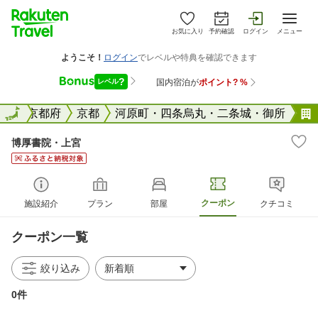
お気に入り
予約確認
ログイン
メニュー
全国
全国
京都府
京都
河原町・四条烏丸・二条城・御所
博厚書院・上宮
クーポン
施設紹介
プラン
部屋
クチコミ
クーポン一覧
絞り込み
0件