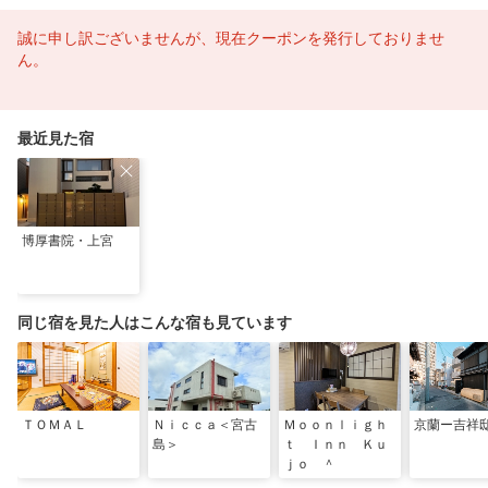
誠に申し訳ございませんが、現在クーポンを発行しておりませ
ん。
最近見た宿
博厚書院・上宮
同じ宿を見た人はこんな宿も見ています
ＴＯＭＡＬ
Ｎｉｃｃａ＜宮古
Ｍｏｏｎｌｉｇｈ
京蘭ー吉祥
島＞
ｔ Ｉｎｎ Ｋｕ
ｊｏ ＾