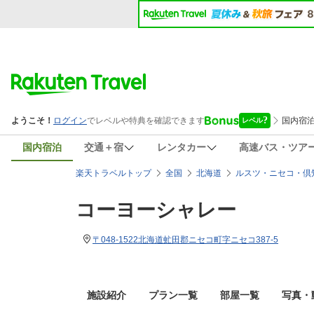
国内宿泊
交通＋宿
レンタカー
高速バス・ツア
楽天トラベルトップ
全国
北海道
ルスツ・ニセコ・倶
コーヨーシャレー
〒048-1522北海道虻田郡ニセコ町字ニセコ387-5
施設紹介
プラン一覧
部屋一覧
写真・動