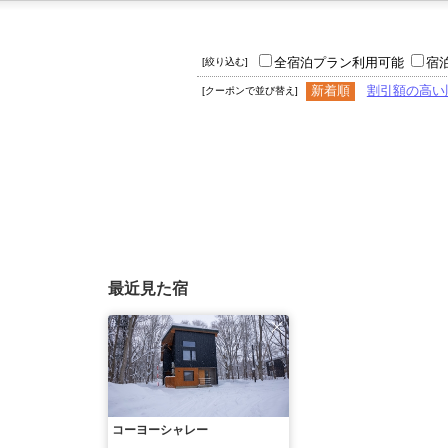
全宿泊プラン利用可能
宿
[絞り込む]
新着順
割引額の高い
[クーポンで並び替え]
最近見た宿
コーヨーシャレー