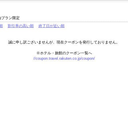
泊プラン限定
順
割引率の高い順
終了日が近い順
誠に申し訳ございませんが、現在クーポンを発行しておりません。
※ホテル・旅館のクーポン一覧へ
//coupon.travel.rakuten.co.jp/coupon/