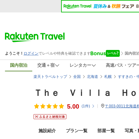
国内宿泊
交通＋宿
レンタカー
高速バス・ツア
楽天トラベルトップ
全国
北海道
札幌
すすきの・
Ｔｈｅ Ｖｉｌｌａ Ｈｏ
5.00
(
1
件)
〒003-0011北海
施設紹介
プラン一覧
部屋一覧
写真・動