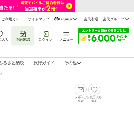
ご利用ガイド
サイトマップ
Language
楽天市場
楽天グループ
に入り
予約確認
ログイン
メニュー
ふるさと納税
旅行ガイド
その他
ン
メルマガ
お気に入り
登録
追加