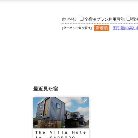
全宿泊プラン利用可能
宿
[絞り込む]
新着順
割引額の高い
[クーポンで並び替え]
最近見た宿
Ｔｈｅ Ｖｉｌｌａ Ｈｏｔｅ