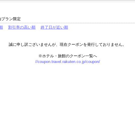
泊プラン限定
順
割引率の高い順
終了日が近い順
誠に申し訳ございませんが、現在クーポンを発行しておりません。
※ホテル・旅館のクーポン一覧へ
//coupon.travel.rakuten.co.jp/coupon/