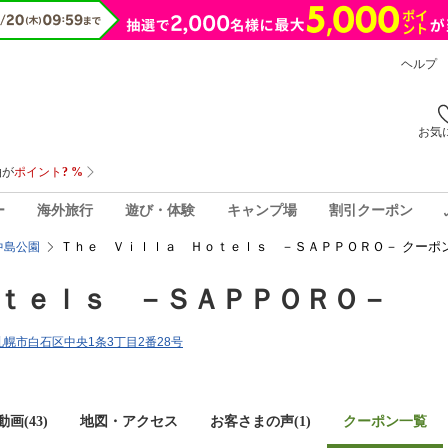
ヘルプ
お気
ー
海外旅行
遊び・体験
キャンプ場
割引クーポン
Ｔｈｅ Ｖｉｌｌａ Ｈｏｔｅｌｓ －ＳＡＰＰＯＲＯ－ クーポ
中島公園
ｔｅｌｓ －ＳＡＰＰＯＲＯ－
道札幌市白石区中央1条3丁目2番28号
画(43)
地図・アクセス
お客さまの声(
1
)
クーポン一覧