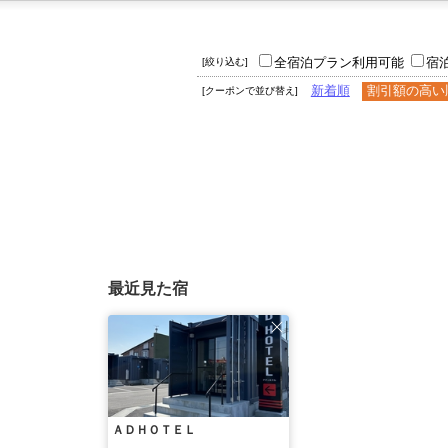
全宿泊プラン利用可能
宿
[絞り込む]
新着順
割引額の高い
[クーポンで並び替え]
最近見た宿
ＡＤＨＯＴＥＬ