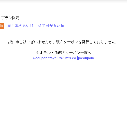
泊プラン限定
順
割引率の高い順
終了日が近い順
誠に申し訳ございませんが、現在クーポンを発行しておりません。
※ホテル・旅館のクーポン一覧へ
//coupon.travel.rakuten.co.jp/coupon/