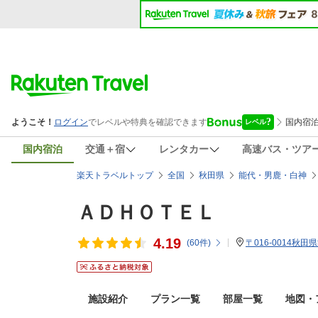
国内宿泊
交通＋宿
レンタカー
高速バス・ツア
楽天トラベルトップ
全国
秋田県
能代・男鹿・白神
ＡＤＨＯＴＥＬ
4.19
(
60
件)
〒016-0014秋
施設紹介
プラン一覧
部屋一覧
地図・