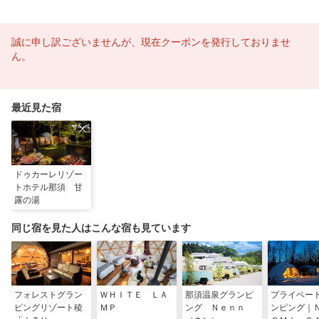
誠に申し訳ございませんが、現在クーポンを発行しておりませ
ん。
最近見た宿
ドゥカーレリゾー
トホテル那須 甘
露の湯
同じ宿を見た人はこんな宿も見ています
フォレストグラン
ＷＨＩＴＥ ＬＡ
那須温泉グランピ
プライベー
ピングリゾート稜
ＭＰ
ング Ｎｅｎｎ
ンピング｜