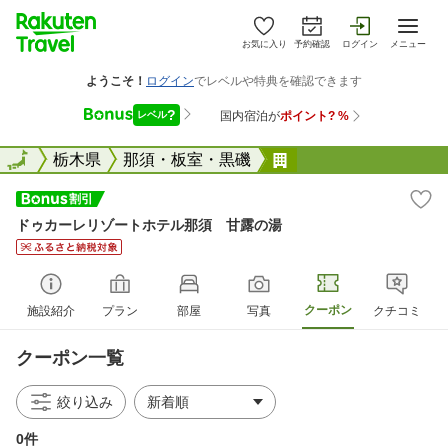
お気に入り
予約確認
ログイン
メニュー
全国
全国
栃木県
那須・板室・黒磯
ドゥカーレリゾート
ドゥカーレリゾートホテル那須 甘露の湯
クーポン
施設紹介
プラン
部屋
写真
クチコミ
クーポン一覧
絞り込み
0件