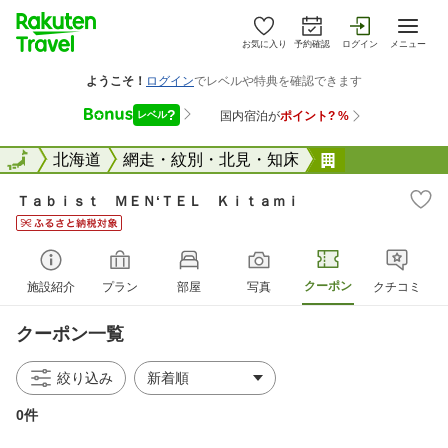
お気に入り
予約確認
ログイン
メニュー
全国
全国
北海道
網走・紋別・北見・知床
Ｔａｂｉｓｔ 
Ｔａｂｉｓｔ ＭＥＮ‘ＴＥＬ Ｋｉｔａｍｉ
クーポン
施設紹介
プラン
部屋
写真
クチコミ
クーポン一覧
絞り込み
0件