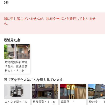
0件
誠に申し訳ございませんが、現在クーポンを発行しておりませ
ん。
最近見た宿
敷地内無料駐車場
２台分、置き型無
料Ｗｉ－Ｆｉあり
ます。平屋瓦屋根
の日本家屋 ＾
同じ宿を見た人はこんな宿も見ています
みんなで割ってお
格安民宿・ｊｉｎ
森田屋 ＾
松の湯＋ 