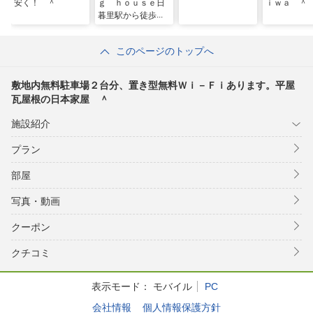
安く！ ＾
ｇ ｈｏｕｓｅ日
ｉｗａ ＾
暮里駅から徒歩４
分！銀座・上野直
通／民泊
このページのトップへ
敷地内無料駐車場２台分、置き型無料Ｗｉ－Ｆｉあります。平屋
瓦屋根の日本家屋 ＾
施設紹介
プラン
部屋
写真・動画
クーポン
クチコミ
表示モード：
モバイル
PC
会社情報
個人情報保護方針