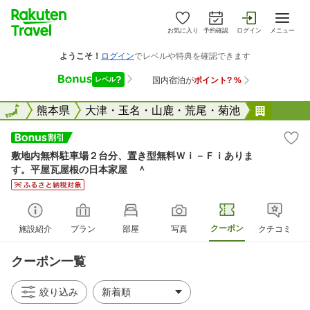
お気に入り
予約確認
ログイン
メニュー
全国
全国
熊本県
大津・玉名・山鹿・荒尾・菊池
敷地内無
敷地内無料駐車場２台分、置き型無料Ｗｉ－Ｆｉありま
す。平屋瓦屋根の日本家屋 ＾
クーポン
施設紹介
プラン
部屋
写真
クチコミ
クーポン一覧
絞り込み