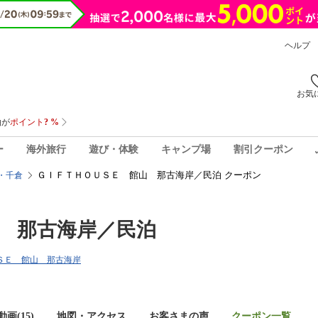
ヘルプ
お気
ー
海外旅行
遊び・体験
キャンプ場
割引クーポン
ＧＩＦＴＨＯＵＳＥ 館山 那古海岸／民泊 クーポン
・千倉
 那古海岸／民泊
ＯＵＳＥ 館山 那古海岸
画(15)
地図・アクセス
お客さまの声
クーポン一覧