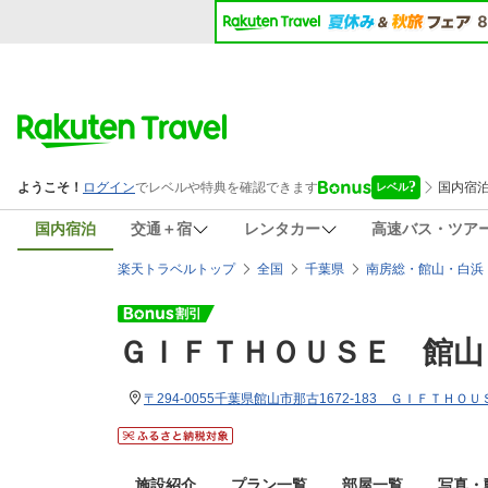
国内宿泊
交通＋宿
レンタカー
高速バス・ツア
楽天トラベルトップ
全国
千葉県
南房総・館山・白浜
ＧＩＦＴＨＯＵＳＥ 館山
〒294-0055千葉県館山市那古1672-183 ＧＩＦＴＨ
施設紹介
プラン一覧
部屋一覧
写真・動