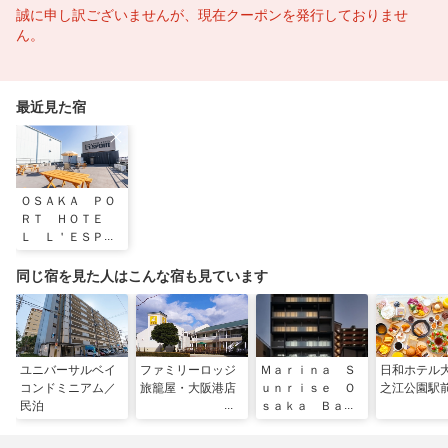
誠に申し訳ございませんが、現在クーポンを発行しておりませ
ん。
最近見た宿
ＯＳＡＫＡ ＰＯ
ＲＴ ＨＯＴＥ
Ｌ Ｌ＇ＥＳＰＯ
ＩＲ
同じ宿を見た人はこんな宿も見ています
ユニバーサルベイ
ファミリーロッジ
Ｍａｒｉｎａ Ｓ
日和ホテル
コンドミニアム／
旅籠屋・大阪港店
ｕｎｒｉｓｅ Ｏ
之江公園駅
民泊
ｓａｋａ Ｂａｙ