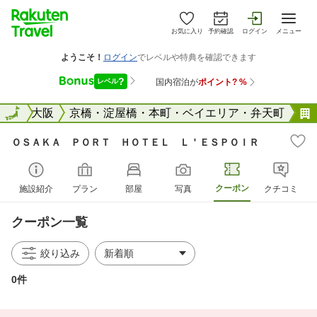
お気に入り
予約確認
ログイン
メニュー
阪府
全国
大阪
京橋・淀屋橋・本町・ベイエリア・弁天町
ＯＳＡＫＡ ＰＯＲＴ ＨＯＴＥＬ Ｌ＇ＥＳＰＯＩＲ
クーポン
施設紹介
プラン
部屋
写真
クチコミ
クーポン一覧
絞り込み
0件