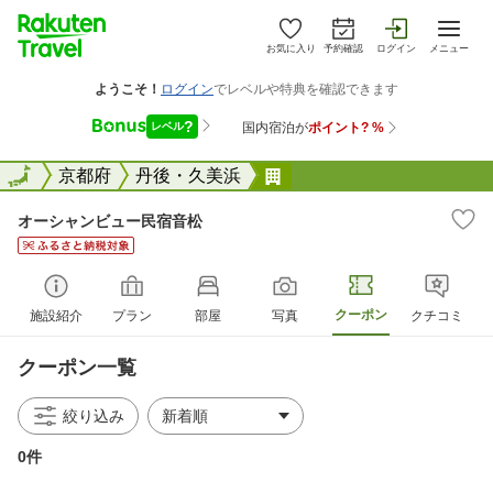
お気に入り
予約確認
ログイン
メニュー
全国
全国
京都府
丹後・久美浜
オーシャンビュー民宿音
オーシャンビュー民宿音松
クーポン
施設紹介
プラン
部屋
写真
クチコミ
クーポン一覧
絞り込み
0件