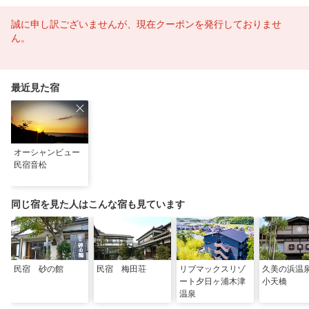
誠に申し訳ございませんが、現在クーポンを発行しておりませ
ん。
最近見た宿
オーシャンビュー
民宿音松
同じ宿を見た人はこんな宿も見ています
民宿 砂の館
民宿 梅田荘
リブマックスリゾ
久美の浜
ート夕日ヶ浦木津
小天橋
温泉