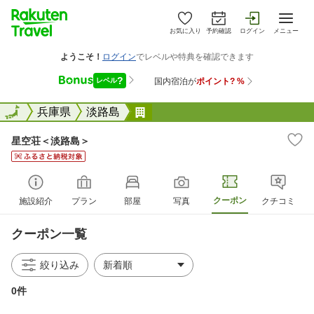
お気に入り
予約確認
ログイン
メニュー
全国
全国
兵庫県
淡路島
星空荘＜淡路島＞
星空荘＜淡路島＞
クーポン
施設紹介
プラン
部屋
写真
クチコミ
クーポン一覧
絞り込み
0件