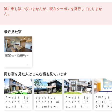
誠に申し訳ございませんが、現在クーポンを発行しておりませ
ん。
最近見た宿
星空荘＜淡路島＞
同じ宿を見た人はこんな宿も見ています
Ａｗａｊｉ Ｓｅ
ｓｅａｓｉｄｅ
Ａｗａｊｉ Ｓｅ
ＡＷＡＪＩ
ａｓｉｄｅ Ｒｅ
ｒｅｓｏｒｔ ｍ
ａｓｉｄｅ Ｒｅ
ＡＳＩＤＥ
ｓｏｒｔ ｉｎ
ｉｎａｍｉａｗａ
ｓｏｒｔ ｉｎ
ＯＲＴ Ｋ
Ｉｋｕｈａ＜淡路
ｊｉ＜淡路島＞
Ｉｗａｙａ＜淡路
ＭＡ＜淡路