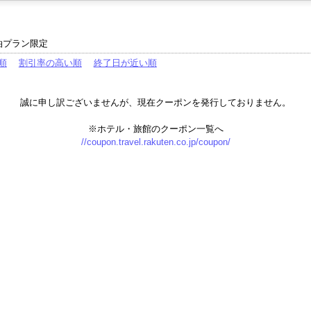
泊プラン限定
順
割引率の高い順
終了日が近い順
誠に申し訳ございませんが、現在クーポンを発行しておりません。
※ホテル・旅館のクーポン一覧へ
//coupon.travel.rakuten.co.jp/coupon/