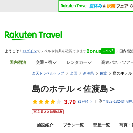
国内宿泊
交通＋宿
レンタカー
高速バス・ツア
島のホテル
楽天トラベルトップ
全国
新潟県
佐渡
島のホテル＜佐渡島＞
3.70
(
17
件)
〒952-1324新潟
施設紹介
プラン一覧
部屋一覧
写真・動