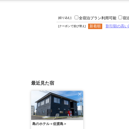
全宿泊プラン利用可能
宿
[絞り込む]
新着順
割引額の高い
[クーポンで並び替え]
最近見た宿
島のホテル＜佐渡島＞