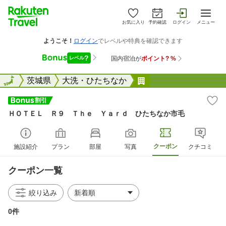
お気に入り
予約確認
ログイン
メニュー
全国
全国
茨城県
大洗・ひたちなか
ＨＯＴＥＬ Ｒ９ 
ＨＯＴＥＬ Ｒ９ Ｔｈｅ Ｙａｒｄ ひたちなか市毛
クーポン
施設紹介
プラン
部屋
写真
クチコミ
クーポン一覧
絞り込み
0件