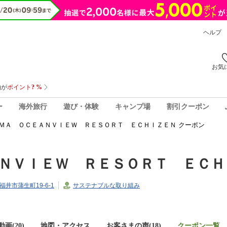
ヘルプ
お気
ー
海外旅行
遊び・体験
キャンプ場
割引クーポン
ＭＡ ＯＣＥＡＮＶＩＥＷ ＲＥＳＯＲＴ ＥＣＨＩＺＥＮ クーポン
ＮＶＩＥＷ ＲＥＳＯＲＴ ＥＣＨ
県福井市蒲生町19-6-1
サステナブルな取り組み
画(20)
地図・アクセス
お客さまの声(
18
)
クーポン一覧