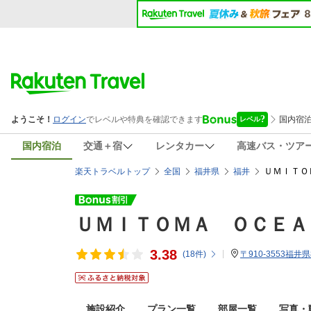
国内宿泊
交通＋宿
レンタカー
高速バス・ツア
ＵＭＩＴＯ
楽天トラベルトップ
全国
福井県
福井
ＵＭＩＴＯＭＡ ＯＣＥＡ
3.38
(
18
件)
〒910-3553福井
施設紹介
プラン一覧
部屋一覧
写真・動