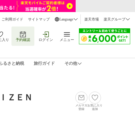
ご利用ガイド
サイトマップ
Language
楽天市場
楽天グループ
に入り
予約確認
ログイン
メニュー
ふるさと納税
旅行ガイド
その他
ＩＺＥＮ
メルマガ
お気に入り
登録
追加