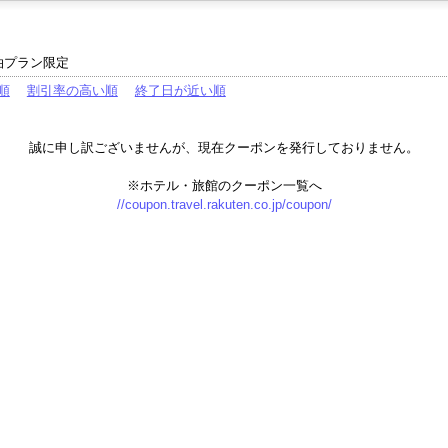
泊プラン限定
順
割引率の高い順
終了日が近い順
誠に申し訳ございませんが、現在クーポンを発行しておりません。
※ホテル・旅館のクーポン一覧へ
//coupon.travel.rakuten.co.jp/coupon/