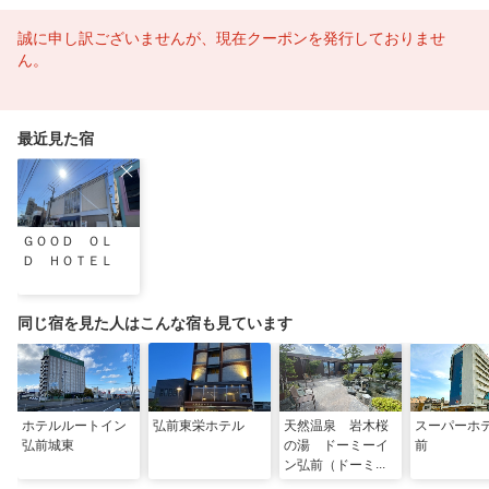
誠に申し訳ございませんが、現在クーポンを発行しておりませ
ん。
最近見た宿
ＧＯＯＤ ＯＬ
Ｄ ＨＯＴＥＬ
同じ宿を見た人はこんな宿も見ています
ホテルルートイン
弘前東栄ホテル
天然温泉 岩木桜
スーパーホ
弘前城東
の湯 ドーミーイ
前
ン弘前（ドーミー
イン・御宿野乃