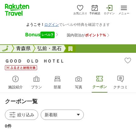
お気に入り
予約確認
ログイン
メニュー
全国
全国
青森県
弘前・黒石
ＧＯＯＤ ＯＬＤ ＨＯＴ
ＧＯＯＤ ＯＬＤ ＨＯＴＥＬ
クーポン
施設紹介
プラン
部屋
写真
クチコミ
クーポン一覧
絞り込み
0件