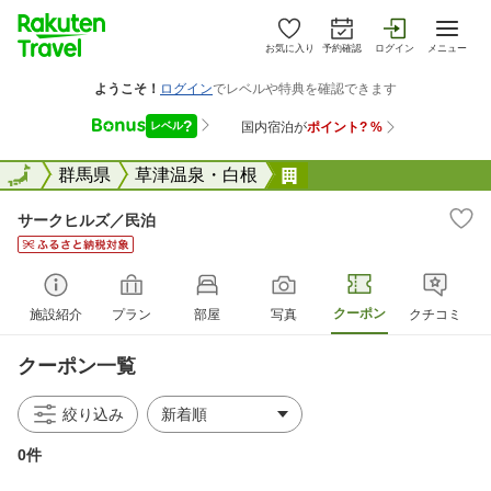
お気に入り
予約確認
ログイン
メニュー
全国
全国
群馬県
草津温泉・白根
サークヒルズ／民泊
サークヒルズ／民泊
クーポン
施設紹介
プラン
部屋
写真
クチコミ
クーポン一覧
絞り込み
0件