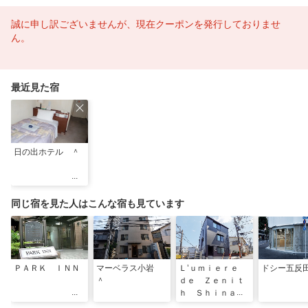
誠に申し訳ございませんが、現在クーポンを発行しておりませ
ん。
最近見た宿
日の出ホテル ＾
同じ宿を見た人はこんな宿も見ています
ＰＡＲＫ ＩＮＮ
マーベラス小岩
Ｌ’ｕｍｉｅｒｅ
ドシー五反
＾
ｄｅ Ｚｅｎｉｔ
ｈ Ｓｈｉｎａｇ
ａｗａ