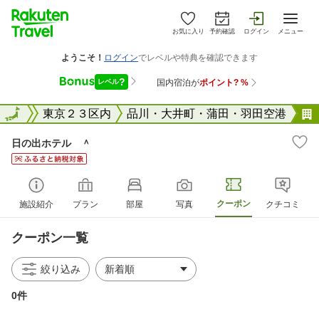
お気に入り
予約確認
ログイン
メニュー
東京都
全国
東京２３区内
品川・大井町・蒲田・羽田空港
日の出ホテル ＾
クーポン
施設紹介
プラン
部屋
写真
クチコミ
クーポン一覧
絞り込み
0件