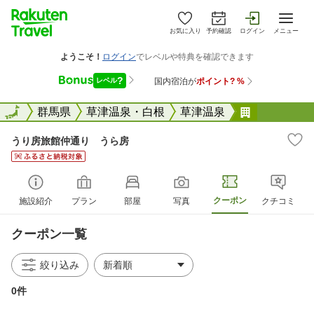
お気に入り
予約確認
ログイン
メニュー
全国
全国
群馬県
草津温泉・白根
草津温泉
うり房旅館
うり房旅館仲通り うら房
クーポン
施設紹介
プラン
部屋
写真
クチコミ
クーポン一覧
絞り込み
0件