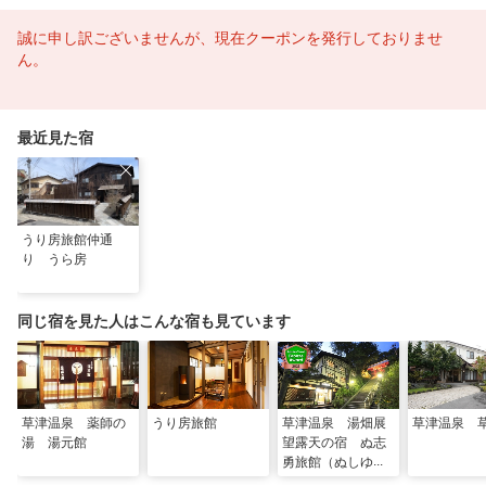
誠に申し訳ございませんが、現在クーポンを発行しておりませ
ん。
最近見た宿
うり房旅館仲通
り うら房
同じ宿を見た人はこんな宿も見ています
草津温泉 薬師の
うり房旅館
草津温泉 湯畑展
草津温泉 
湯 湯元館
望露天の宿 ぬ志
勇旅館（ぬしゆう
りょかん）