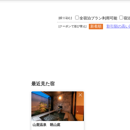
全宿泊プラン利用可能
宿
[絞り込む]
新着順
割引額の高い
[クーポンで並び替え]
最近見た宿
山鹿温泉 眺山庭