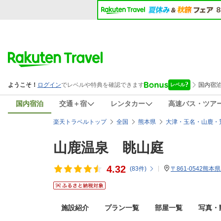
国内宿泊
交通＋宿
レンタカー
高速バス・ツア
楽天トラベルトップ
全国
熊本県
大津・玉名・山鹿・
山鹿温泉 眺山庭
4.32
(
83
件)
〒861-0542熊本
施設紹介
プラン一覧
部屋一覧
写真・動