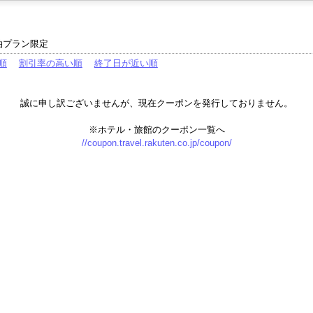
泊プラン限定
順
割引率の高い順
終了日が近い順
誠に申し訳ございませんが、現在クーポンを発行しておりません。
※ホテル・旅館のクーポン一覧へ
//coupon.travel.rakuten.co.jp/coupon/