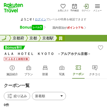
お気に入り
予約確認
ログイン
メニュー
全国
全国
京都府
京都
京都駅
ＡＬＡ ＨＯＴＥＬ ＫＹＯＴ
ＡＬＡ ＨＯＴＥＬ ＫＹＯＴＯ －アルアホテル京都－
クーポン
施設紹介
プラン
部屋
写真
クチコミ
クーポン一覧
絞り込み
0件