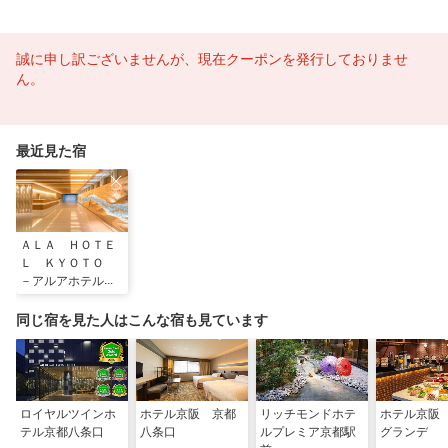
誠に申し訳ございませんが、現在クーポンを発行しておりませ
ん。
最近見た宿
ＡＬＡ ＨＯＴＥ
Ｌ ＫＹＯＴＯ
－アルアホテル京
都－
同じ宿を見た人はこんな宿も見ています
ロイヤルツインホ
ホテル京阪 京都
リッチモンドホテ
ホテル京阪
テル京都八条口
八条口
ルプレミア京都駅
グランデ