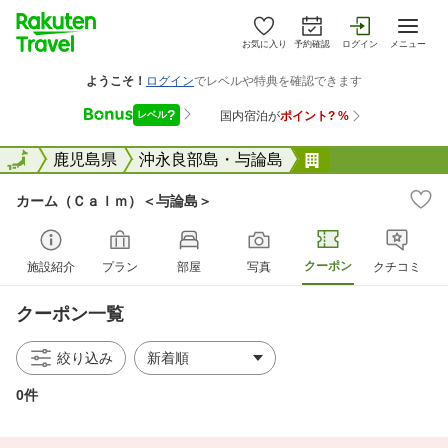
お気に入り
予約確認
ログイン
メニュー
全国
全国
鹿児島県
沖永良部島・与論島
カーム（Ｃａｌ
カーム（Ｃａｌｍ）＜与論島＞
クーポン
施設紹介
プラン
部屋
写真
クチコミ
クーポン一覧
絞り込み
0件