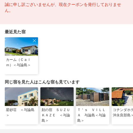
誠に申し訳ございませんが、現在クーポンを発行しておりませ
ん。
最近見た宿
カーム（Ｃａｌ
ｍ）＜与論島＞
同じ宿を見た人はこんな宿も見ています
星砂荘 ＜与論島
刻の宿 ＳＵＺＵ
Ｔ＇ｓ ＶＩＬＬ
コチンダホ
＞
ＫＡＺＥ ＜与論
Ａ 与論島＜与論
沖永良部島
島＞
島＞