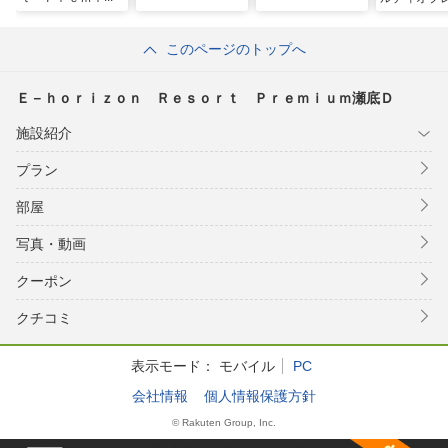
ｍ瀬底Ｅ
ム
このページのトップへ
Ｅ－ｈｏｒｉｚｏｎ Ｒｅｓｏｒｔ Ｐｒｅｍｉｕｍ瀬底Ｄ
施設紹介
プラン
部屋
写真・動画
クーポン
クチコミ
表示モード：
モバイル
PC
会社情報
個人情報保護方針
© Rakuten Group, Inc.