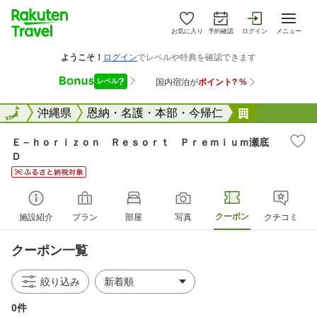
お気に入り
予約確認
ログイン
メニュー
全国
全国
沖縄県
恩納・名護・本部・今帰仁
Ｅ&#652
Ｅ－ｈｏｒｉｚｏｎ Ｒｅｓｏｒｔ Ｐｒｅｍｉｕｍ瀬底
Ｄ
クーポン
施設紹介
プラン
部屋
写真
クチコミ
クーポン一覧
絞り込み
0件