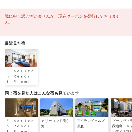
誠に申し訳ございませんが、現在クーポンを発行しておりませ
ん。
最近見た宿
Ｅ－ｈｏｒｉｚｏ
ｎ Ｒｅｓｏｒ
ｔ Ｐｒｅｍｉｕ
ｍ瀬底Ｄ
同じ宿を見た人はこんな宿も見ています
Ｅ－ｈｏｒｉｚｏ
カリーコンド美ら
アイランドヒルズ
プールヴィ
ｎ Ｒｅｓｏｒ
海
瀬底
我地島 ｂ
ｔ Ｐｒｅｍｉｕ
ルディオプ