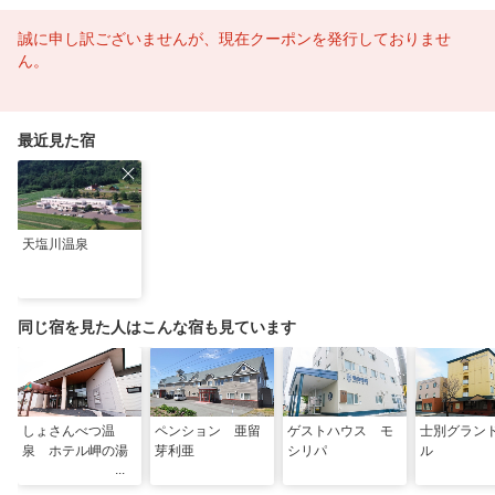
誠に申し訳ございませんが、現在クーポンを発行しておりませ
ん。
最近見た宿
天塩川温泉
同じ宿を見た人はこんな宿も見ています
しょさんべつ温
ペンション 亜留
ゲストハウス モ
士別グラン
泉 ホテル岬の湯
芽利亜
シリパ
ル