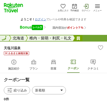
お気に入り
予約確認
ログイン
メニュー
全国
全国
北海道
稚内・留萌・利尻・礼文
天塩川温泉
天塩川温泉
クーポン
施設紹介
プラン
部屋
クチコミ
クーポン一覧
絞り込み
0件