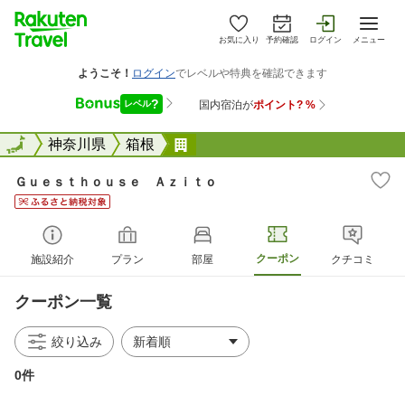
お気に入り
予約確認
ログイン
メニュー
全国
全国
神奈川県
箱根
Ｇｕｅｓｔｈｏｕｓｅ Ａｚｉ
Ｇｕｅｓｔｈｏｕｓｅ Ａｚｉｔｏ
クーポン
施設紹介
プラン
部屋
クチコミ
クーポン一覧
絞り込み
0件