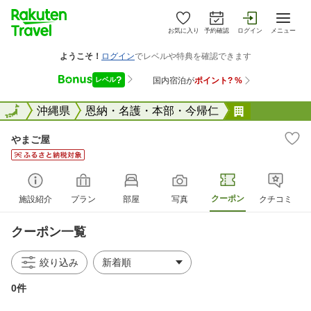
お気に入り
予約確認
ログイン
メニュー
全国
全国
沖縄県
恩納・名護・本部・今帰仁
やまご屋
やまご屋
クーポン
施設紹介
プラン
部屋
写真
クチコミ
クーポン一覧
絞り込み
0件