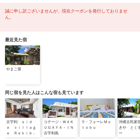
誠に申し訳ございませんが、現在クーポンを発行しておりませ
ん。
最近見た宿
やまご屋
同じ宿を見た人はこんな宿も見ています
古宇利 ｓｉｄ
コテージ・ＷＡＫ
ラ・フォーレＭｏ
沖縄古民家
ｅ ｖｉｌｌａｇ
ＵＧＡＹＡ・ＩＮ
ｔｏｂｕ
きや とく
ｅ Ｒｅｋｉｂｕ
古宇利島
ー