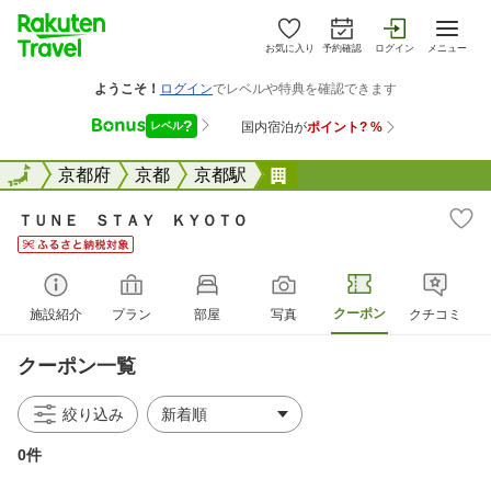
お気に入り
予約確認
ログイン
メニュー
全国
全国
京都府
京都
京都駅
ＴＵＮＥ ＳＴＡＹ Ｋ
ＴＵＮＥ ＳＴＡＹ ＫＹＯＴＯ
クーポン
施設紹介
プラン
部屋
写真
クチコミ
クーポン一覧
絞り込み
0件