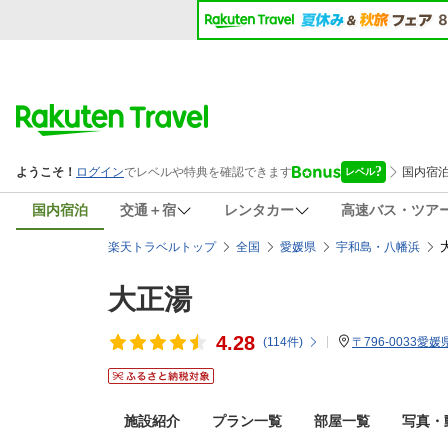
国内宿泊
交通＋宿
レンタカー
高速バス・ツア
楽天トラベルトップ
全国
愛媛県
宇和島・八幡浜
大正湯
4.28
(
114
件)
〒796-0033愛
施設紹介
プラン一覧
部屋一覧
写真・動