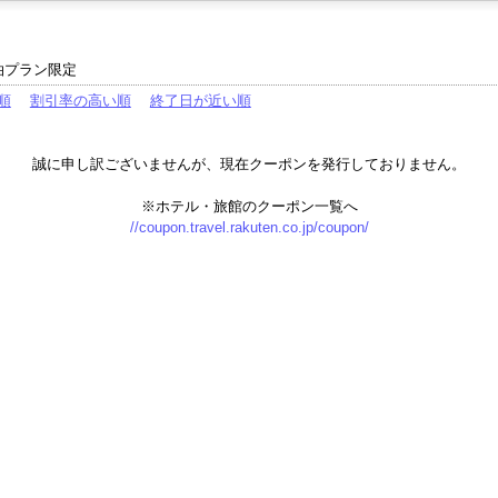
泊プラン限定
順
割引率の高い順
終了日が近い順
誠に申し訳ございませんが、現在クーポンを発行しておりません。
※ホテル・旅館のクーポン一覧へ
//coupon.travel.rakuten.co.jp/coupon/