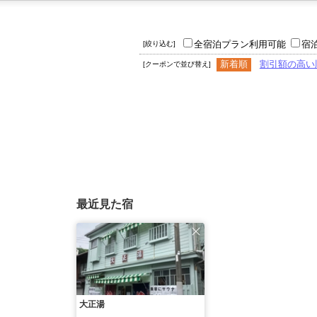
全宿泊プラン利用可能
宿
[絞り込む]
新着順
割引額の高い
[クーポンで並び替え]
最近見た宿
大正湯