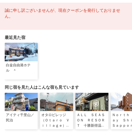
誠に申し訳ございませんが、現在クーポンを発行しておりませ
ん。
最近見た宿
白金自由港ホテ
ル ＾
同じ宿を見た人はこんな宿も見ています
アイティ千里山／
オタロビレッジ
ＡＬＬ ＳＥＡＳ
Ｎｏｒｔｈ
民泊
（Ｏｔａｒｏ Ｖ
ＯＮ ＲＥＳＯＲ
ａｙ Ｓ
ｉｌｌａｇｅ）
Ｔ 十勝新得温
Ｓａｐｐｏ
＾
泉 和火
民泊