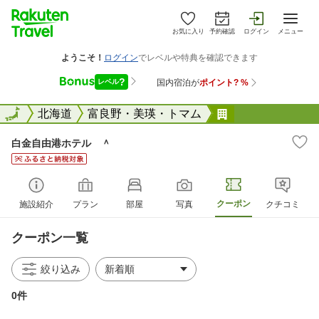
お気に入り
予約確認
ログイン
メニュー
全国
全国
北海道
富良野・美瑛・トマム
白金自由港ホテ
白金自由港ホテル ＾
クーポン
施設紹介
プラン
部屋
写真
クチコミ
クーポン一覧
絞り込み
0件